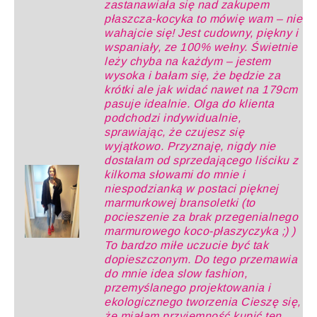
zastanawiała się nad zakupem
płaszcza-kocyka to mówię wam – nie
wahajcie się! Jest cudowny, piękny i
wspaniały, ze 100% wełny. Świetnie
leży chyba na każdym – jestem
wysoka i bałam się, że będzie za
krótki ale jak widać nawet na 179cm
pasuje idealnie. Olga do klienta
podchodzi indywidualnie,
sprawiając, że czujesz się
wyjątkowo. Przyznaję, nigdy nie
dostałam od sprzedającego liściku z
kilkoma słowami do mnie i
niespodzianką w postaci pięknej
marmurkowej bransoletki (to
pocieszenie za brak przegenialnego
marmurowego koco-płaszyczyka
;)
)
To bardzo miłe uczucie być tak
dopieszczonym. Do tego przemawia
do mnie idea slow fashion,
przemyślanego projektowania i
ekologicznego tworzenia Cieszę się,
że miałam przyjemność kupić ten