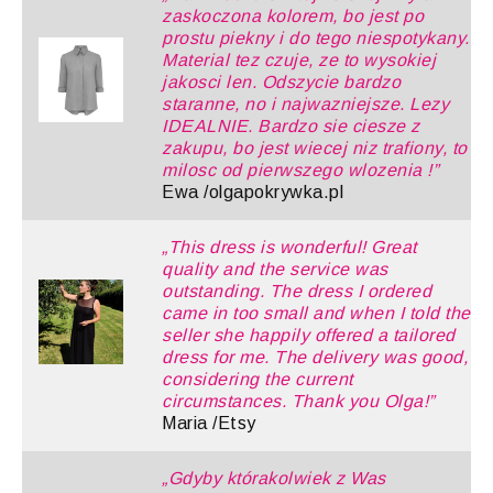
zaskoczona kolorem, bo jest po
prostu piekny i do tego niespotykany.
Material tez czuje, ze to wysokiej
jakosci len. Odszycie bardzo
staranne, no i najwazniejsze. Lezy
IDEALNIE. Bardzo sie ciesze z
zakupu, bo jest wiecej niz trafiony, to
milosc od pierwszego wlozenia !”
Ewa /olgapokrywka.pl
„This dress is wonderful! Great
quality and the service was
outstanding. The dress I ordered
came in too small and when I told the
seller she happily offered a tailored
dress for me. The delivery was good,
considering the current
circumstances. Thank you Olga!”
Maria /Etsy
„Gdyby którakolwiek z Was