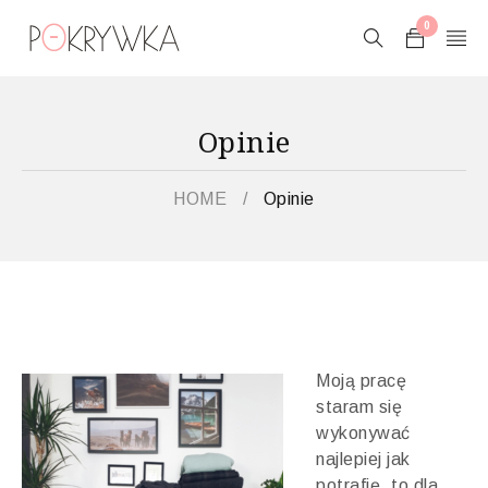
0
Opinie
HOME
/
Opinie
Moją prac
ę
staram się
wykonywać
najlepiej jak
potrafię, to dla