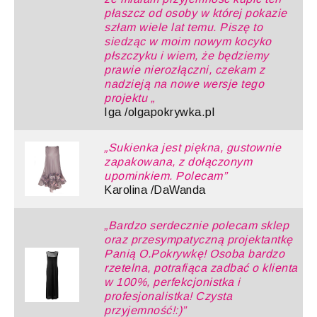
płaszcz od osoby w której pokazie
szłam wiele lat temu. Piszę to
siedząc w moim nowym kocyko
płszczyku i wiem, że będziemy
prawie nierozłączni, czekam z
nadzieją na nowe wersje tego
projektu
„
Iga /olgapokrywka.pl
„Sukienka jest piękna, gustownie
zapakowana, z dołączonym
upominkiem. Polecam”
Karolina /DaWanda
„Bardzo serdecznie polecam sklep
oraz przesympatyczną projektantkę
Panią O.Pokrywkę! Osoba bardzo
rzetelna, potrafiąca zadbać o klienta
w 100%, perfekcjonistka i
profesjonalistka! Czysta
przyjemność!:)”