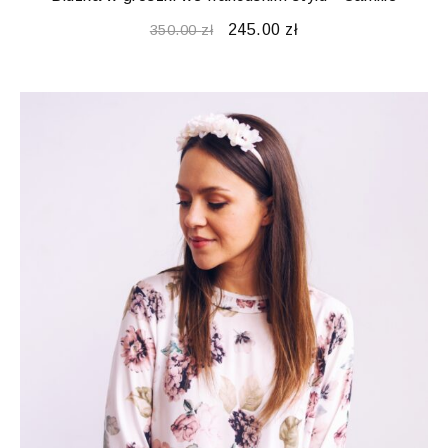
245.00
zł
350.00
zł